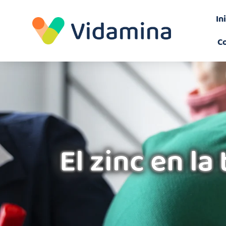
In
C
El zinc en la