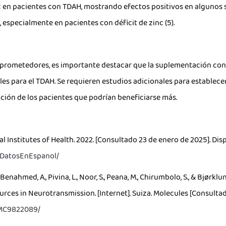
az en pacientes con TDAH, mostrando efectos positivos en algunos s
specialmente en pacientes con déficit de zinc (5).
 prometedores, es importante destacar que la suplementación con
s para el TDAH. Se requieren estudios adicionales para establecer 
ación de los pacientes que podrían beneficiarse más.
al Institutes of Health. 2022. [Consultado 23 de enero de 2025]. Dis
c-DatosEnEspanol/
i Benahmed, A., Pivina, L., Noor, S., Peana, M., Chirumbolo, S., & Bjør
urces in Neurotransmission. [Internet]. Suiza. Molecules [Consultad
/PMC9822089/