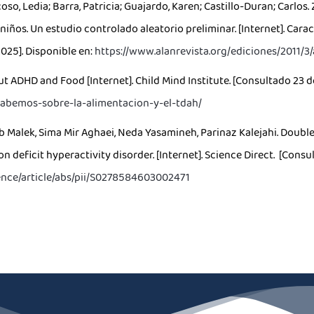
oso, Ledia; Barra, Patricia; Guajardo, Karen; Castillo-Duran; Carlos.
 niños. Un estudio controlado aleatorio preliminar. [Internet]. Car
025]. Disponible en:
https://www.alanrevista.org/ediciones/2011/3/
t ADHD and Food [Internet]. Child Mind Institute. [Consultado 23 d
-sabemos-sobre-la-alimentacion-y-el-tdah/
Malek, Sima Mir Aghaei, Neda Yasamineh, Parinaz Kalejahi. Double
on deficit hyperactivity disorder. [Internet]. Science Direct. [Cons
ence/article/abs/pii/S0278584603002471