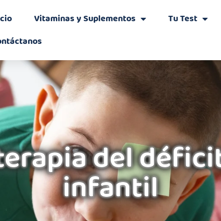
icio
Vitaminas y Suplementos
Tu Test
ontáctanos
 terapia del défic
infantil