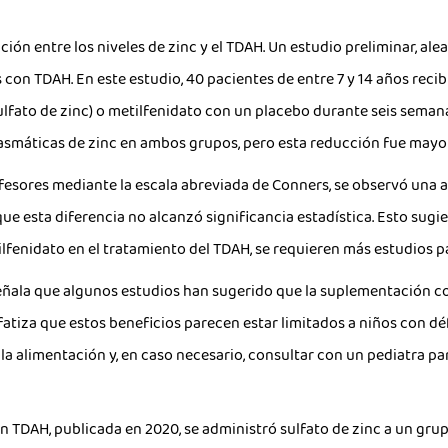
ción entre los niveles de zinc y el TDAH. Un estudio preliminar, ale
 con TDAH. En este estudio, 40 pacientes de entre 7 y 14 años reci
ulfato de zinc) o metilfenidato con un placebo durante seis sema
asmáticas de zinc en ambos grupos, pero esta reducción fue mayor
fesores mediante la escala abreviada de Conners, se observó una a
ue esta diferencia no alcanzó significancia estadística. Esto sugi
ilfenidato en el tratamiento del TDAH, se requieren más estudios p
ñala que algunos estudios han sugerido que la suplementación co
atiza que estos beneficios parecen estar limitados a niños con défic
la alimentación y, en caso necesario, consultar con un pediatra pa
n TDAH, publicada en 2020, se administró sulfato de zinc a un grup