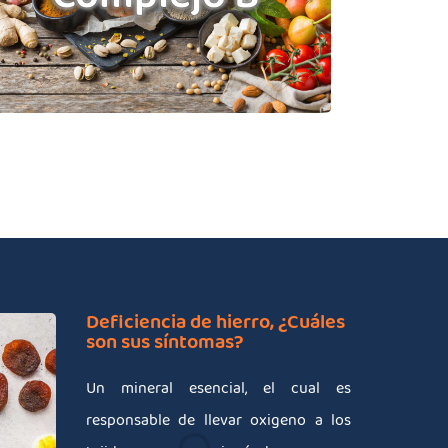
Clorhidrato de tiamina
Hidroxocobalamina
Deficiencia de hierro, ¿Cuáles
son sus síntomas?
Un mineral esencial, el cual es
responsable de llevar oxigeno a los