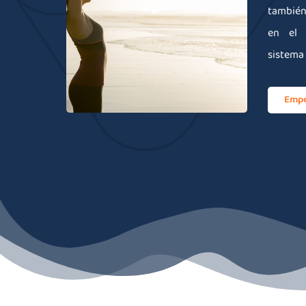
tambié
en el 
sistema
Empe