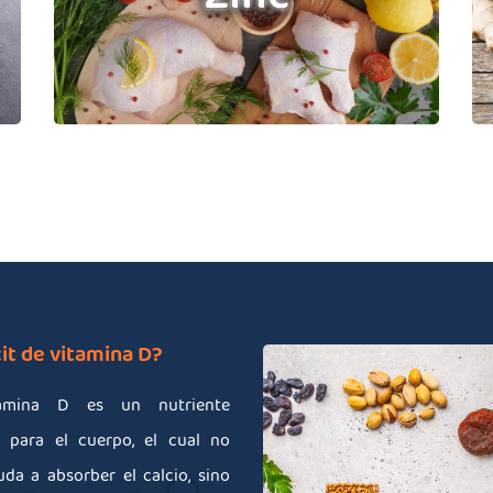
Óxido de zinc
it de vitamina D?
amina D es un nutriente
l para el cuerpo, el cual no
uda a absorber el calcio, sino