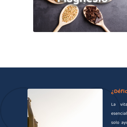
Citrato de magnesio
¿Défic
La vit
esencia
solo ay